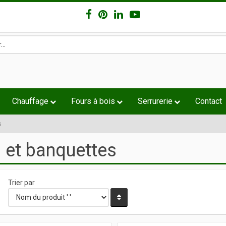
Chauffage
Fours à bois
Serrurerie
Contact
s
 et banquettes
Trier par