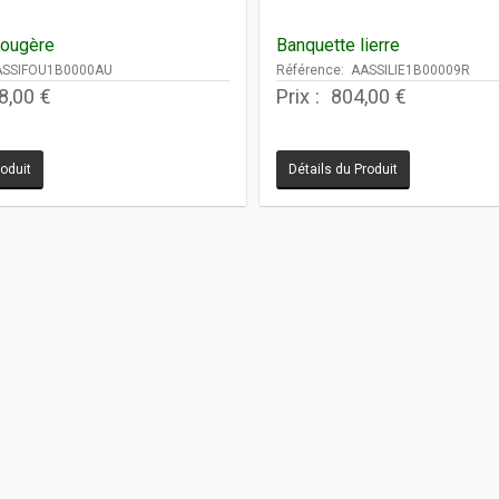
fougère
Banquette lierre
ASSIFOU1B0000AU
Référence: AASSILIE1B00009R
8,00 €
Prix :
804,00 €
roduit
Détails du Produit