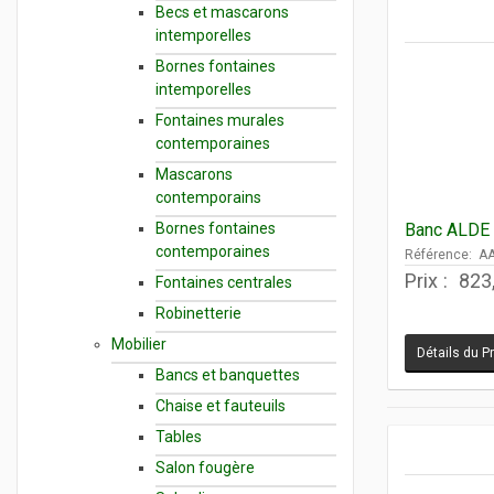
Becs et mascarons
intemporelles
Bornes fontaines
intemporelles
Fontaines murales
contemporaines
Mascarons
contemporains
Bornes fontaines
Banc ALDE 
contemporaines
Référence: A
Prix :
823
Fontaines centrales
Robinetterie
Mobilier
Détails du P
Bancs et banquettes
Chaise et fauteuils
Tables
Salon fougère