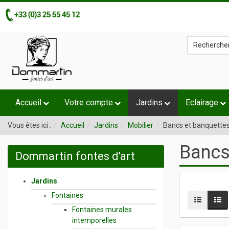
Accueil
Votre compte
Jardins
Eclairage
Vous êtes ici :
Accueil
Jardins
Mobilier
Bancs et banquette
Bancs
Dommartin fontes d'art
Jardins
Fontaines
Fontaines murales
intemporelles