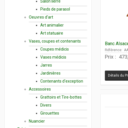
Salon lierre
Pieds de parasol
Oeuvres d'art
Art animalier
Art statuaire
Vases, coupes et contenants
Banc Alsac
Coupes médicis
Référence: A
Prix :
473
Vases médicis
Jarres
Jardinières
Détails du P
Contenants d'exception
Accessoires
Grattoirs et Tire-bottes
Divers
Girouettes
Nuancier