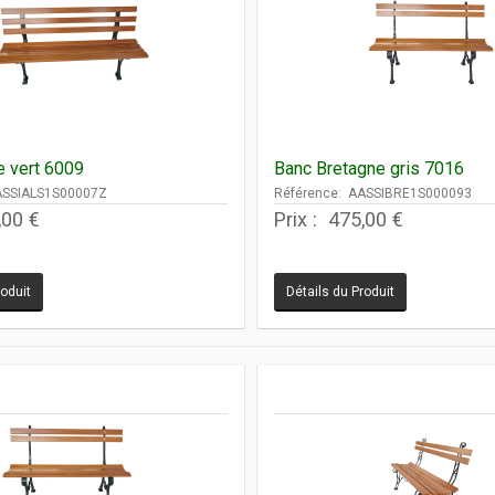
e vert 6009
Banc Bretagne gris 7016
ASSIALS1S00007Z
Référence: AASSIBRE1S000093
,00 €
Prix :
475,00 €
roduit
Détails du Produit