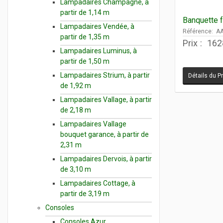
Lampadaires Champagne, à
partir de 1,14 m
Banquette 
Lampadaires Vendée, à
Référence: A
partir de 1,35 m
Prix :
162
Lampadaires Luminus, à
partir de 1,50 m
Lampadaires Strium, à partir
Détails du P
de 1,92 m
Lampadaires Vallage, à partir
de 2,18 m
Lampadaires Vallage
bouquet garance, à partir de
2,31 m
Lampadaires Dervois, à partir
de 3,10 m
Lampadaires Cottage, à
partir de 3,19 m
Consoles
Consoles Azur