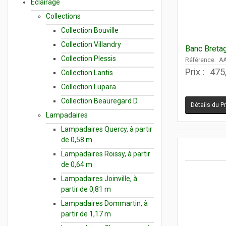
Eclairage
Collections
Collection Bouville
Collection Villandry
Banc Breta
Collection Plessis
Référence: A
Prix :
475
Collection Lantis
Collection Lupara
Collection Beauregard D
Détails du P
Lampadaires
Lampadaires Quercy, à partir
de 0,58 m
Lampadaires Roissy, à partir
de 0,64 m
Lampadaires Joinville, à
partir de 0,81 m
Lampadaires Dommartin, à
partir de 1,17 m