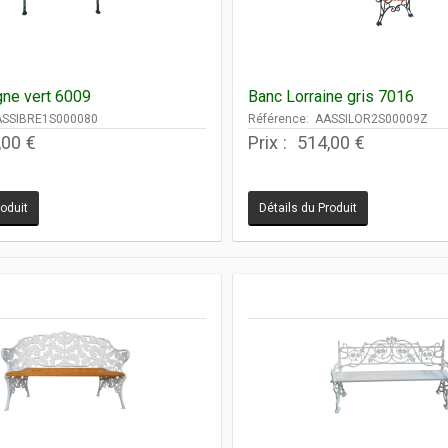
gne vert 6009
Banc Lorraine gris 7016
ASSIBRE1S000080
Référence: AASSILOR2S00009Z
,00 €
Prix :
514,00 €
roduit
Détails du Produit