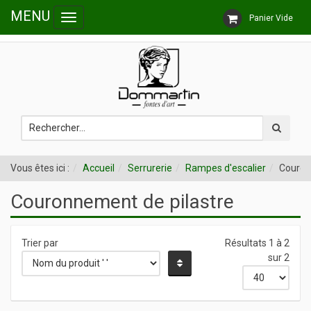
MENU
Panier Vide
Toggle
Follow us
navigation
Vous êtes ici :
Accueil
Serrurerie
Rampes d'escalier
Couron
Couronnement de pilastre
Trier par
Résultats 1 à 2
sur 2