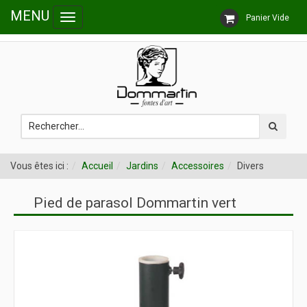
MENU
Panier Vide
Toggle
Follow us
navigation
Vous êtes ici :
Accueil
Jardins
Accessoires
Divers
Pied de parasol Dommartin vert